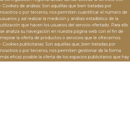
- Cookies de análisis: Son aquéllas que bien tratadas por
nosotros o por terceros, nos permiten cuantificar el número de
usuarios y así realizar la medición y análisis estadístico de la
utilización que hacen los usuarios del servicio ofertado. Para ello
se analiza su navegación en nuestra página web con el fin de
mejorar la oferta de productos o servicios que le ofrecemos.
- Cookies publicitarias: Son aquéllas que, bien tratadas por
nosotros o por terceros, nos permiten gestionar de la forma
más eficaz posible la oferta de los espacios publicitarios que hay
en la página web, adecuando el contenido del anuncio al
contenido del servicio solicitado o al uso que realice de nuestra
página web. Para ello podemos analizar sus hábitos de
navegación en Internet y podemos mostrarle publicidad
relacionada con su perfil de navegación.
- Cookies de publicidad comportamental: Son aquéllas que
permiten la gestión, de la forma más eficaz posible, de los
espacios publicitarios que, en su caso, el editor haya incluido en
una página web, aplicación o plataforma desde la que presta el
servicio solicitado. Estas cookies almacenan información del
comportamiento de los usuarios obtenida a través de la